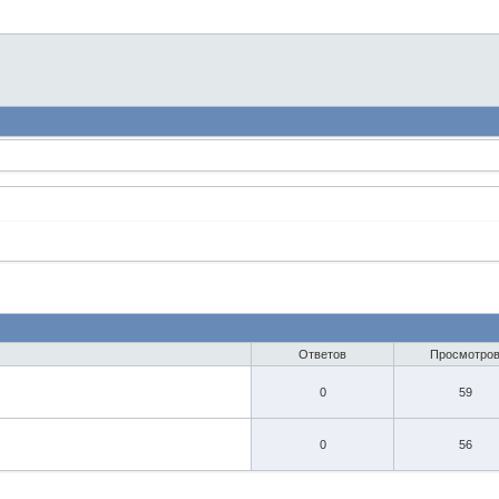
Ответов
Просмотро
0
59
0
56