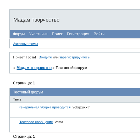
Мадам творчество
Форум
Участники
Поиск
Регистрация
Войти
Активные темы
Привет, Гость!
Войдите
или
зарегистрируйтесь
.
»
Мадам творчество
»
Тестовый форум
Страница:
1
Тестовый форум
Тема
генеральная уборка проводится
vokqzukxth
Тестовое сообщение
Vesta
Страница:
1