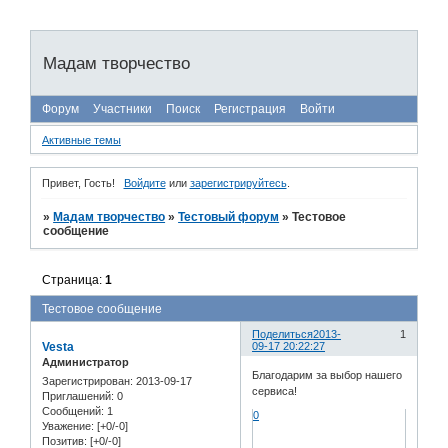
Мадам творчество
Форум
Участники
Поиск
Регистрация
Войти
Активные темы
Привет, Гость!
Войдите
или
зарегистрируйтесь
.
»
Мадам творчество
»
Тестовый форум
»
Тестовое
сообщение
Страница:
1
Тестовое сообщение
Поделиться
2013-
1
Vesta
09-17 20:22:27
Администратор
Благодарим за выбор нашего
Зарегистрирован
: 2013-09-17
сервиса!
Приглашений:
0
Сообщений:
1
0
Уважение:
[+0/-0]
Позитив:
[+0/-0]